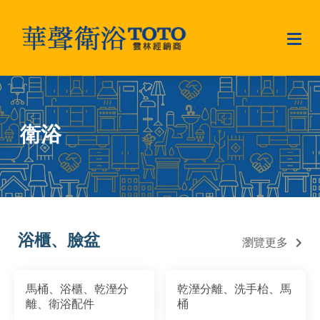
衛浴
浴櫃、臉盆
瀏覽更多
馬桶、浴櫃、乾溼分
乾溼分離、洗手枱、馬
離、衛浴配件
桶