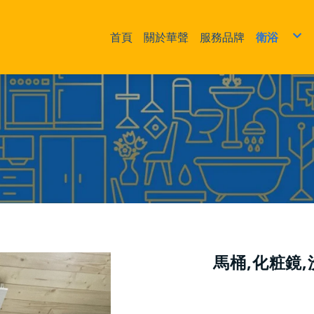
首頁
關於華聲
服務品牌
衛浴
浴櫃、臉
龍頭、淋
乾溼分離
浴缸
馬桶
小便斗、
熱水器、
浴室配件
馬桶,化粧鏡