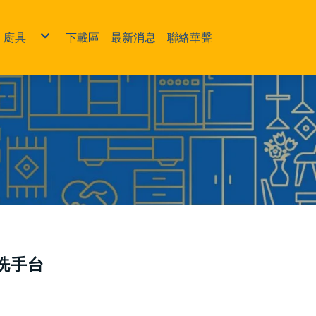
廚具
下載區
最新消息
聯絡華聲
盆
系統櫃
浴
中島
烘碗機
轉角櫃
沖水閥
電熱水器
,洗手台