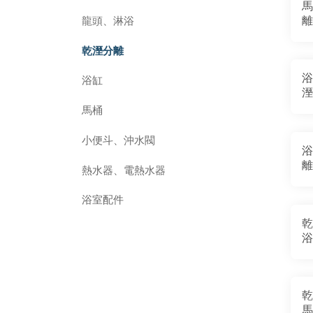
馬
離
龍頭、淋浴
乾溼分離
浴
浴缸
溼
馬桶
小便斗、沖水閥
浴
離
熱水器、電熱水器
浴室配件
乾
浴
乾
馬