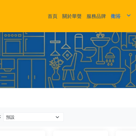
首頁
關於華聲
服務品牌
衛浴
浴櫃、臉
龍頭、淋
乾溼分離
浴缸
馬桶
小便斗、
熱水器、
浴室配件
序