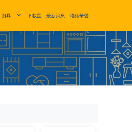
廚具
下載區
最新消息
聯絡華聲
盆
系統櫃
浴
中島
烘碗機
轉角櫃
沖水閥
電熱水器