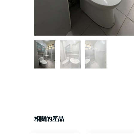
相關的產品